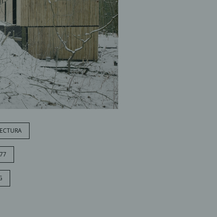
ITECTURA
77
G