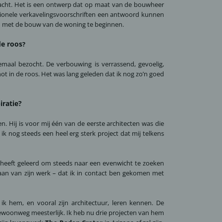
acht. Het is een ontwerp dat op maat van de bouwheer
tionele verkavelingsvoorschriften een antwoord kunnen
en met de bouw van de woning te beginnen.
de roos
?
maal bezocht. De verbouwing is verrassend, gevoelig,
hot in de roos. Het was lang geleden dat ik nog zo’n goed
iratie?
en. Hij is voor mij één van de eerste architecten was die
ik nog steeds een heel erg sterk project dat mij telkens
mij heeft geleerd om steeds naar een evenwicht te zoeken
staan van zijn werk – dat ik in contact ben gekomen met
 ik hem, en vooral zijn architectuur, leren kennen. De
is gewoonweg meesterlijk. Ik heb nu drie projecten van hem