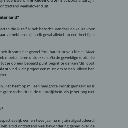
zijn levenswerk
The Roden Crater
in Arizona af zal zijn,
t ontzettend veelbelovend uit.
uitenland?
jecten die ik zelf al heb bezocht. Vandaar de keuze voor
aar ze hebben mij in elk geval allebei op een heel fijne
heb ik soms het gevoel 'You hate it or you like it'. Maar
k heb moeten leren ontdekken. Via de geweldige route die
ot je op een bepaald punt begint te denken ‘dit loopt
rdam
vind ik dit project een must om te zien. Alleen ben
eren.
ijn. Het heeft op mij een heel grote indruk gemaakt en is
rote techniciteit, de ruimtelijkheid. Als je het nog niet
u?
pectievelijk één en twee jaar na mij zijn afgestudeerd:
 heb altijd ontzettend veel bewondering gehad over de