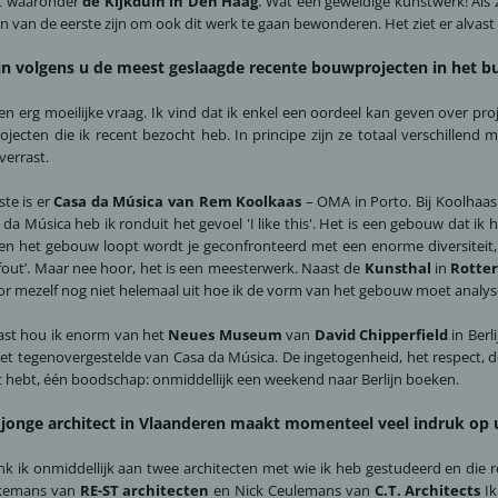
t waaronder
de Kijkduin in Den Haag
. Wat een geweldige kunstwerk! Als 
één van de eerste zijn om ook dit werk te gaan bewonderen. Het ziet er alvas
jn volgens u de meest geslaagde recente bouwprojecten in het b
een erg moeilijke vraag. Ik vind dat ik enkel een oordeel kan geven over pro
ojecten die ik recent bezocht heb. In principe zijn ze totaal verschillend m
verrast.
ste is er
Casa da Música van Rem Koolkaas
– OMA in Porto. Bij Koolhaas 
a da Música heb ik ronduit het gevoel 'I like this'. Het is een gebouw dat i
n het gebouw loopt wordt je geconfronteerd met een enorme diversiteit, t
fout’. Maar nee hoor, het is een meesterwerk. Naast de
Kunsthal
in
Rotte
oor mezelf nog niet helemaal uit hoe ik de vorm van het gebouw moet analys
ast hou ik enorm van het
Neues Museum
van
David Chipperfield
in Berl
het tegenovergestelde van Casa da Música. De ingetogenheid, het respect, de g
 hebt, één boodschap: onmiddellijk een weekend naar Berlijn boeken.
jonge architect in Vlaanderen maakt momenteel veel indruk op 
k ik onmiddellijk aan twee architecten met wie ik heb gestudeerd en die res
kemans van
RE-ST architecten
en Nick Ceulemans van
C.T. Architects
Ik