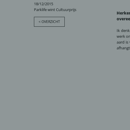
18/12/2015
Parklife wint Cultuurprijs
Herken
overe
< OVERZICHT
Ik denk
werk om
aard is
afhangt