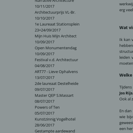
Narrative Architecture
werkwij
10/11/2017
erg vee
Architectuurprijs VL-Br.
10/10/2017
1e Laureaat Stationsplein
Wat vi
23+24/09/2017
Mijn Huis Mijn Architect
Ik kan 
10/09/2017
hebben 
Open Monumentendag
structu
10/09/2017
leiden 
Festival v.d. Architectuur
moeten 
04/08/2017
ART77 - Lieve Ophalvens
Welke 
13/07/2017
2de laureaat Destelheide
Tijdens
09/07/2017
Jos Rijs
Master QEP S.Massart
Ook al z
08/07/2017
Powers of Ten
En dan 
05/07/2017
wie bi
Kunstzinnig Vogelhotel
geweest
28/06/2017
een her
Gestampte aardewand