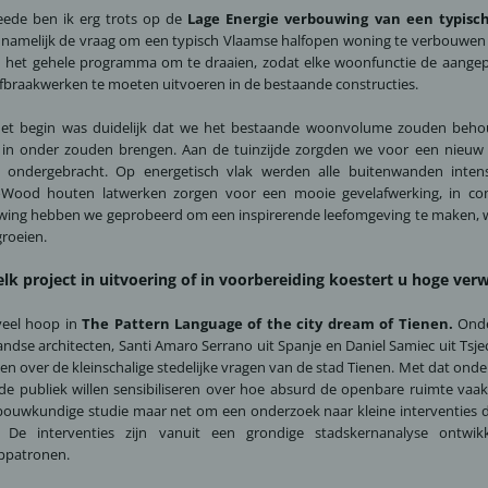
eede ben ik erg trots op de
Lage Energie verbouwing van een typisc
namelijk de vraag om een typisch Vlaamse halfopen woning te verbouwen 
 het gehele programma om te draaien, zodat elke woonfunctie de aangepa
fbraakwerken te moeten uitvoeren in de bestaande constructies.
het begin was duidelijk dat we het bestaande woonvolume zouden beho
in onder zouden brengen. Aan de tuinzijde zorgden we voor een nieuw 
 ondergebracht. Op energetisch vlak werden alle buitenwanden intensi
Wood houten latwerken zorgen voor een mooie gevelafwerking, in comb
ing hebben we geprobeerd om een inspirerende leefomgeving te maken, wa
roeien.
lk project in uitvoering of in voorbereiding koestert u hoge ver
 veel hoop in
The Pattern Language of the city dream of Tienen.
Onder
andse architecten, Santi Amaro Serrano uit Spanje en Daniel Samiec uit Ts
ten over de kleinschalige stedelijke vragen van de stad Tienen. Met dat ond
de publiek willen sensibiliseren over hoe absurd de openbare ruimte vaa
ouwkundige studie maar net om een onderzoek naar kleine interventies d
 De interventies zijn vanuit een grondige stadskernanalyse ontwik
ppatronen.