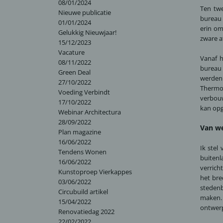
08/01/2024
Ten tw
Nieuwe publicatie
bureau 
01/01/2024
erin om
Gelukkig Nieuwjaar!
zware a
15/12/2023
Vacature
Vanaf 
08/11/2022
bureau 
Green Deal
werden
27/10/2022
Thermo
Voeding Verbindt
verbouw
17/10/2022
kan opg
Webinar Architectura
28/09/2022
Van we
Plan magazine
16/06/2022
Ik stel
Tendens Wonen
buitenl
16/06/2022
verrich
Kunstoproep Vierkappes
het bre
03/06/2022
stedenb
Circubuild artikel
maken.
15/04/2022
ontwer
Renovatiedag 2022
22/02/2022