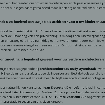
ze die zij hanteerden om projecten te ontwerpen en de passie waarmee zij 
l onder hun eigen naam gerealiseerd maar ik ben erg benieuwd om hun eer
ndt u zo boeiend aan uw job als architect? Zou u uw kinderen 
vooral het plezier dat ik uit m’n werk haal en de diversiteit niet meer mi
over de uitvoering van een privéwoning, ’s middags een lunchvergaderi
ren en strategieën, in de namiddag een ontwerpmoment voor een nieuw j
voor een nieuwe vleugel van een rusthuis. Om op het einde van de avo
starten. Fantastisch, die drukte.
ontmoeting is bepalend geweest voor uw verdere architecturale 
 mijn eerste stageperiode bij
architectenbureau Rudy Uytenhaak
kwam i
.
Hij leerde mij als pas afgestudeerde ingenieur-architect de tools aan die 
ie ik hem vandaag niet zo vaak meer, hij blijft een goede vriend en collega aa
is er natuurlijk nog kunstenaar
Jean Decoster
. Die heeft me lokaal in con
jvoorbeeld
An Roovers
en
Jo Foulon
. Zij zijn op hun beurt de laatste j
. Zo heb ik het initiatief rond
ART 77 – ruimte voor cultuur
opgestart, w
interpretatie te geven van ons eigen kantoor.