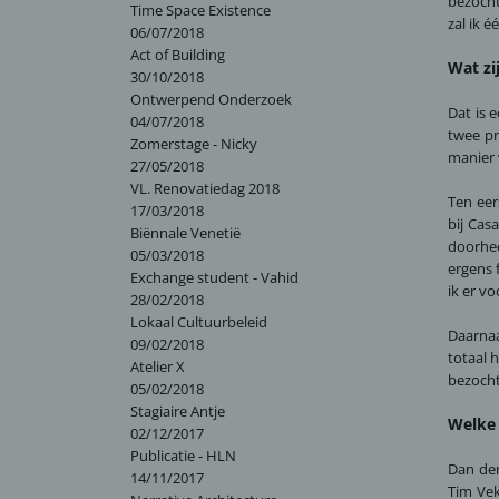
bezoch
Time Space Existence
zal ik 
06/07/2018
Act of Building
Wat zi
30/10/2018
Ontwerpend Onderzoek
Dat is 
04/07/2018
twee pr
Zomerstage - Nicky
manier 
27/05/2018
VL. Renovatiedag 2018
Ten eer
17/03/2018
bij Cas
Biënnale Venetië
doorhee
05/03/2018
ergens 
Exchange student - Vahid
ik er v
28/02/2018
Lokaal Cultuurbeleid
Daarna
09/02/2018
totaal 
Atelier X
bezocht
05/02/2018
Stagiaire Antje
Welke 
02/12/2017
Publicatie - HLN
Dan den
14/11/2017
Tim Ve