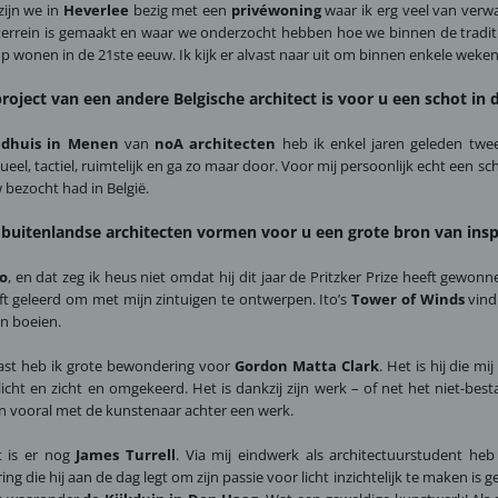
zijn we in
Heverlee
bezig met een
privéwoning
waar ik erg veel van verw
terrein is gemaakt en waar we onderzocht hebben hoe we binnen de tradi
p wonen in de 21ste eeuw. Ik kijk er alvast naar uit om binnen enkele wek
roject van een andere Belgische architect is voor u een schot in 
adhuis in Menen
van
noA architecten
heb ik enkel jaren geleden twee
ueel, tactiel, ruimtelijk en ga zo maar door. Voor mij persoonlijk echt een sc
bezocht had in België.
buitenlandse architecten vormen voor u een grote bron van insp
to
, en dat zeg ik heus niet omdat hij dit jaar de Pritzker Prize heeft gewonn
t geleerd om met mijn zintuigen te ontwerpen. Ito’s
Tower of Winds
vind 
n boeien.
ast heb ik grote bewondering voor
Gordon Matta Clark
. Het is hij die 
licht en zicht en omgekeerd. Het is dankzij zijn werk – of net het niet-be
n vooral met de kunstenaar achter een werk.
t is er nog
James Turrell
. Via mij eindwerk als architectuurstudent heb
ering die hij aan de dag legt om zijn passie voor licht inzichtelijk te maken 