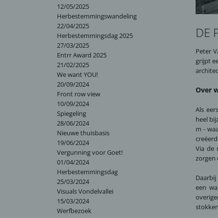
12/05/2025
Herbestemmingswandeling
22/04/2025
DE 
Herbestemmingsdag 2025
27/03/2025
Peter V
Entrr Award 2025
grijpt 
21/02/2025
archite
We want YOU!
20/09/2024
Over w
Front row view
10/09/2024
Als eer
Spiegeling
heel bi
28/06/2024
m - waa
Nieuwe thuisbasis
creëerd
19/06/2024
Via de 
Vergunning voor Goet!
zorgen 
01/04/2024
Herbestemmingsdag
Daarbij
25/03/2024
een war
Visuals Vondelvallei
overige
15/03/2024
stokken
Werfbezoek