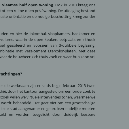
h Vlaamse half open woning
. Ook in 2010 kreeg ons
tot een ruime open privéwoning. De uitdaging bestond
ste oriëntatie en de nodige beschutting kreeg zonder
uden en hier de inkomhal, slaapkamers, badkamer en
volume, waarin de open keuken, eetplaats en zithoek
ef geïsoleerd en voorzien van 3-dubbele beglazing.
inatie met vezelcement Etercolor-platen. Met deze
ar de bouwheer zich thuis voelt en waar hun zoon vrij
wachtingen?
 die werknaam zijn er sinds begin februari 2013 twee
jechië, door het kantoor aangesteld om een onderzoek te
erzoek willen we virtuele interventies tonen, waarmee we
k wordt behandeld. Het gaat niet om een grootschalige
ie de stad aangenamer en gebruiksvriendelijke moeten
keld en worden toegelicht door duidelijk leesbare