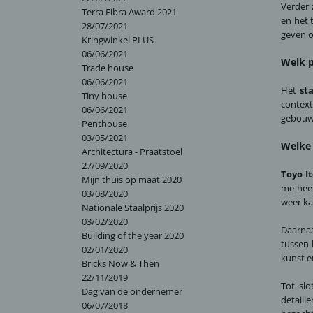
Verder 
Terra Fibra Award 2021
en het 
28/07/2021
geven o
Kringwinkel PLUS
06/06/2021
Welk p
Trade house
06/06/2021
Het
st
Tiny house
context
06/06/2021
gebouw 
Penthouse
03/05/2021
Welke 
Architectura - Praatstoel
27/09/2020
Toyo I
Mijn thuis op maat 2020
me heef
03/08/2020
weer ka
Nationale Staalprijs 2020
03/02/2020
Daarna
Building of the year 2020
tussen 
02/01/2020
kunst e
Bricks Now & Then
22/11/2019
Tot slo
Dag van de ondernemer
detaill
06/07/2018