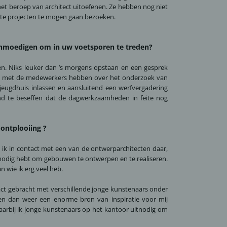
het beroep van architect uitoefenen. Ze hebben nog niet
ste projecten te mogen gaan bezoeken.
aanmoedigen om in uw voetsporen te treden?
ssen. Niks leuker dan ’s morgens opstaan en een gesprek
ng met de medewerkers hebben over het onderzoek van
eugdhuis inlassen en aansluitend een werfvergadering
nd te beseffen dat de dagwerkzaamheden in feite nog
ontplooiing ?
k in contact met een van de ontwerparchitecten daar,
je nodig hebt om gebouwen te ontwerpen en te realiseren.
n wie ik erg veel heb.
tact gebracht met verschillende jonge kunstenaars onder
aren dan weer een enorme bron van inspiratie voor mij
aarbij ik jonge kunstenaars op het kantoor uitnodig om