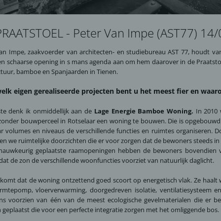
PRAATSTOEL - Peter Van Impe (AST77) 14
an Impe, zaakvoerder van architecten- en studiebureau AST 77, houdt van 
een schaarse opening in s mans agenda aan om hem daarover in de Praatsto
ctuur, bamboe en Spanjaarden in Tienen.
elk eigen gerealiseerde projecten bent u het meest fier en waa
ste denk ik onmiddellijk aan de
Lage Energie Bamboe Woning.
In 2010 
jzonder bouwperceel in Rotselaar een woning te bouwen. Die is opgebouwd 
r volumes en niveaus de verschillende functies en ruimtes organiseren. D
en we ruimtelijke doorzichten die er voor zorgen dat de bewoners steeds in
nauwkeurig geplaatste raamopeningen hebben de bewoners bovendien ver
dat de zon de verschillende woonfuncties voorziet van natuurlijk daglicht.
 komt dat de woning ontzettend goed scoort op energetisch vlak. Ze haalt 
mtepomp, vloerverwarming, doorgedreven isolatie, ventilatiesysteem en 
ns voorzien van één van de meest ecologische gevelmaterialen die er b
 geplaatst die voor een perfecte integratie zorgen met het omliggende bos.