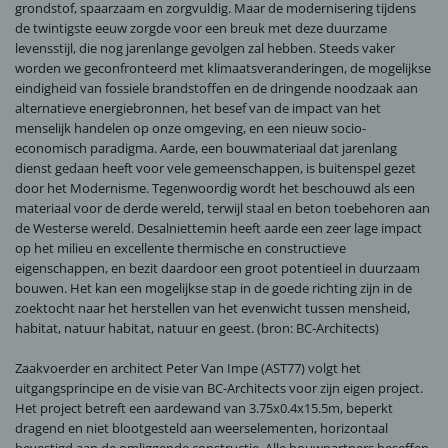
grondstof, spaarzaam en zorgvuldig. Maar de modernisering tijdens
de twintigste eeuw zorgde voor een breuk met deze duurzame
levensstijl, die nog jarenlange gevolgen zal hebben. Steeds vaker
worden we geconfronteerd met klimaatsveranderingen, de mogelijkse
eindigheid van fossiele brandstoffen en de dringende noodzaak aan
alternatieve energiebronnen, het besef van de impact van het
menselijk handelen op onze omgeving, en een nieuw socio-
economisch paradigma. Aarde, een bouwmateriaal dat jarenlang
dienst gedaan heeft voor vele gemeenschappen, is buitenspel gezet
door het Modernisme. Tegenwoordig wordt het beschouwd als een
materiaal voor de derde wereld, terwijl staal en beton toebehoren aan
de Westerse wereld. Desalniettemin heeft aarde een zeer lage impact
op het milieu en excellente thermische en constructieve
eigenschappen, en bezit daardoor een groot potentieel in duurzaam
bouwen. Het kan een mogelijkse stap in de goede richting zijn in de
zoektocht naar het herstellen van het evenwicht tussen mensheid,
habitat, natuur habitat, natuur en geest. (bron: BC-Architects)
Zaakvoerder en architect Peter Van Impe (AST77) volgt het
uitgangsprincipe en de visie van BC-Architects voor zijn eigen project.
Het project betreft een aardewand van 3.75x0.4x15.5m, beperkt
dragend en niet blootgesteld aan weerselementen, horizontaal