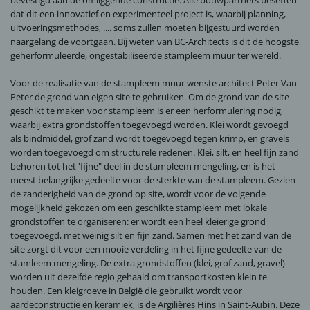
bevestigd aan de omliggende constructie. Alle bouwpartners beseffen
dat dit een innovatief en experimenteel project is, waarbij planning,
uitvoeringsmethodes, .... soms zullen moeten bijgestuurd worden
naargelang de voortgaan. Bij weten van BC-Architects is dit de hoogste
geherformuleerde, ongestabiliseerde stampleem muur ter wereld.
Voor de realisatie van de stampleem muur wenste architect Peter Van
Peter de grond van eigen site te gebruiken. Om de grond van de site
geschikt te maken voor stampleem is er een herformulering nodig,
waarbij extra grondstoffen toegevoegd worden. Klei wordt gevoegd
als bindmiddel, grof zand wordt toegevoegd tegen krimp, en gravels
worden toegevoegd om structurele redenen. Klei, silt, en heel fijn zand
behoren tot het 'fijne" deel in de stampleem mengeling, en is het
meest belangrijke gedeelte voor de sterkte van de stampleem. Gezien
de zanderigheid van de grond op site, wordt voor de volgende
mogelijkheid gekozen om een geschikte stampleem met lokale
grondstoffen te organiseren: er wordt een heel kleierige grond
toegevoegd, met weinig silt en fijn zand. Samen met het zand van de
site zorgt dit voor een mooie verdeling in het fijne gedeelte van de
stamleem mengeling. De extra grondstoffen (klei, grof zand, gravel)
worden uit dezelfde regio gehaald om transportkosten klein te
houden. Een kleigroeve in België die gebruikt wordt voor
aardeconstructie en keramiek, is de Argilières Hins in Saint-Aubin. Deze