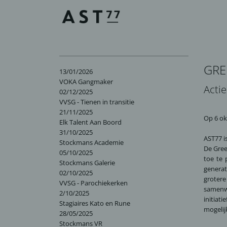
GRE
13/01/2026
VOKA Gangmaker
Actie
02/12/2025
VVSG - Tienen in transitie
21/11/2025
Op 6 ok
Elk Talent Aan Boord
31/10/2025
AST77 i
Stockmans Academie
De Gree
05/10/2025
toe te
Stockmans Galerie
genera
02/10/2025
groter
VVSG - Parochiekerken
samenwe
2/10/2025
initiat
Stagiaires Kato en Rune
mogelij
28/05/2025
Stockmans VR