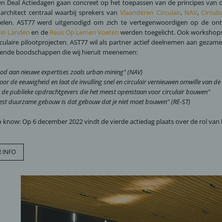
n Deal Actiedagen gaan concreet op het toepassen van de principes van de
architect centraal waarbij sprekers van
Vlaanderen Circulair
,
NAV
,
Circubu
 delen. AST77 werd uitgenodigd om zich te vertegenwoordigen op de on
 in Landen
en de
Reus Op Lemen Voeten
werden toegelicht. Ook workshops 
rculaire pilootprojecten. AST77 wil als partner actief deelnemen aan gezame
rende boodschappen die wij hieruit meenemen:
ood aan nieuwe expertises zoals urban mining"
(NAV)
or de eeuwigheid en laat de invulling snel en circulair vernieuwen omwille van de
n de publieke opdrachtgevers die het meest openstaan voor circulair bouwen"
est duurzame gebouw is dat gebouw dat je niet moet bouwen" (RE-ST)
 know: Op 6 december 2022 vindt de vierde actiedag plaats over de rol v
 INFO