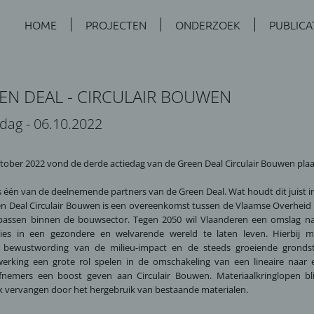
HOME
PROJECTEN
ONDERZOEK
PUBLICA
EN DEAL - CIRCULAIR BOUWEN
dag - 06.10.2022
tober 2022 vond de derde actiedag van de Green Deal Circulair Bouwen plaa
s één van de deelnemende partners van de Green Deal. Wat houdt dit juist i
n Deal Circulair Bouwen is een overeenkomst tussen de Vlaamse Overheid e
 passen binnen de bouwsector. Tegen 2050 wil Vlaanderen een omslag n
ties in een gezondere en welvarende wereld te laten leven. Hierbij
e bewustwording van de milieu-impact en de steeds groeiende grondst
rking een grote rol spelen in de omschakeling van een lineaire naar e
iefnemers een boost geven aan Circulair Bouwen. Materiaalkringlopen bl
k vervangen door het hergebruik van bestaande materialen.