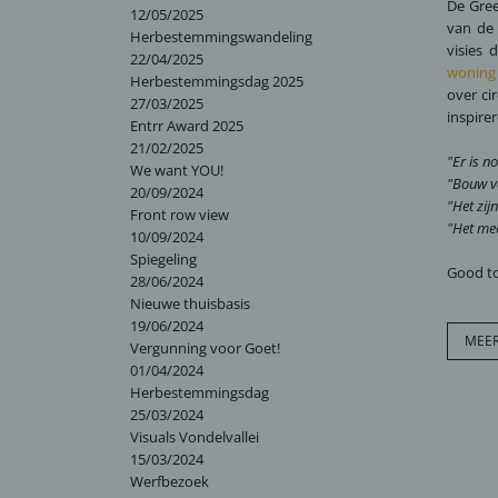
De Gree
12/05/2025
van de 
Herbestemmingswandeling
visies
22/04/2025
woning
Herbestemmingsdag 2025
over ci
27/03/2025
inspire
Entrr Award 2025
21/02/2025
"Er is n
We want YOU!
"Bouw vo
20/09/2024
"Het zij
Front row view
"Het me
10/09/2024
Spiegeling
Good to
28/06/2024
Nieuwe thuisbasis
19/06/2024
MEER
Vergunning voor Goet!
01/04/2024
Herbestemmingsdag
25/03/2024
Visuals Vondelvallei
15/03/2024
Werfbezoek