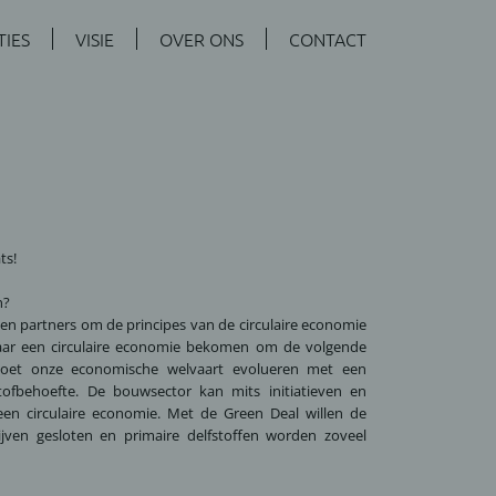
TIES
VISIE
OVER ONS
CONTACT
ts!
n?
n partners om de principes van de circulaire economie
aar een circulaire economie bekomen om de volgende
 moet onze economische welvaart evolueren met een
ofbehoefte. De bouwsector kan mits initiatieven en
en circulaire economie. Met de Green Deal willen de
ijven gesloten en primaire delfstoffen worden zoveel