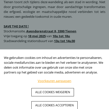
Tienen toont zich tijdens deze wandeling als een stad in wording. Niet
door grootschalige ingrepen, maar door aandachtige transformaties
die erfgoed, ecologie en maatschappelijke nood verbinden tot iets
nieuws: een gedeelde toekomst in oude muren.
SAVE THE DATE !
Stockmanssite,
Avendorenstraat 8, 3300 Tienen
Vrije toegang op
18 mei 2025
van
10u tot 18u
Stadswandeling stationsbuurt van
13u tot 14u30
meer info:
www.herbestemmingsdag.be
We gebruiken cookies om inhoud en advertenties te personaliseren,
sociale mediafuncties aan te bieden en het verkeer te analyseren. We
delen ook informatie over uw gebruik van onze site met onze
partners op het gebied van sociale media, adverteren en analyse.
Voorkeuren aanpassen
© AST77 | Architecten- en ingenieursbureau | BE 0889.549.188. | Volg
ALLE COOKIES WEIGEREN
ons op
ALLE COOKIES ACCEPTEREN