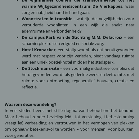
De wijnhandel Coenen
die transformeerde tot het
warme Wijkgezondheidscentrum De Vierkappes
, waar
zorg en nabijheid hand in hand gaan.
Woonstraten in transitie
– wat zijn de mogelijkheden voor
verouderde woonlinten in een wijk die snakt naar
ademruimte en verbondenheid?
De campus Park van de Stichting M.M. Delacroix
– een
scharnierplek tussen erfgoed en sociale zorg.
Hotel Kronacker
, een statig woonhuis dat heruitgevonden
werd met respect voor zijn verleden, biedt vandaag ruimte
aan een uniek boetiekhotel midden het stadspark.
De Stockmans-site
– een voormalig industrieel complex dat
heruitgevonden wordt als gedeelde werk- en leefruimte, met
ruimte voor ontmoeting, regeneratief bouwen, creatie en
reflectie.
Waarom deze wandeling?
In veel steden heerst het stille dogma van behoud om het behoud.
Maar behoud zonder bezieling leidt tot verstening. Herbestemming
vraagt lef, verbeelding en vertrouwen in het vermogen van plekken
om opnieuw betekenisvol te worden – voor mensen, voor buurten,
voor generaties.