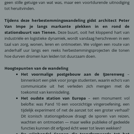
geen stille getuige van wat was, maar een voortdurende uitnodiging
tot heruitvinden.
Tijdens deze herbestemmingswandeling gidst architect Peter
Van Impe je langs markante plekken in en rond de
stationsbuurt van Tienen.
Deze buurt, ooit het kloppend hart van
industriële en logistieke dynamiek, wordt vandaag herschreven in een
taal van zorg, wonen, leren en ontmoeten. We volgen een route van
anderhalf uur langs een reeks herbestemmingsprojecten die tonen
hoe durven dromen kan leiden tot duurzaam doen.
Hoogtepunten van de wandeling
Het voormalige postgebouw aan de IJzerenweg
–
binnenkort een plek voor jonge studenten, waarin echo’s van
communicatie uit het verleden zich mengen met de
toekomst van kennisdeling.
Het oudste station van Europa
– een monument vol
belofte: was Pand 10 een voorzichtige vingeroefening, een
tijdelijk experiment of net de aanzet tot een groter verhaal?
Dit iconisch stationsgebouw draagt de sporen van reizen,
wachten en ontmoeten — maar welke publieke of gedeelde
functies kunnen dit erfgoed écht weer tot leven wekken?