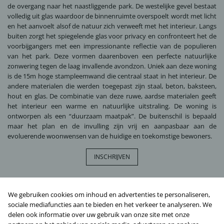
de overgang naar het naastliggende park. De westelijke gevel bestaat
volledig uit glas waardoor de binnenruimte overspoelt wordt met licht
en het aanvoelt alsof de natuur zich verweeft met het interieur. Langs
buiten zorgt het spiegelende glas voor privacy en confronteert het de
voorbijgangers met een impressionante reflectie van de populieren
van het park. Deze vormen daarenboven een perfecte natuurlijke
zonwering tegen de laag invallende avondzon. Uniek aan deze woning
is de 15m hoge stampleemwand die centraal staat in het interieur. De
andere materialen die werden toegepast zijn staal, beton, baksteen,
hout en glas. De combinatie van deze ruwe, aardse materialen geeft
het interieur een warme en natuurlijke uitstraling. De woning is
ontworpen als een “duurzaam maatpak”. De buitenschil is bepaald
maar het plan en de invulling zijn vrij en aanpasbaar aan de
evoluerende woonwensen van de huidige en toekomstige bewoners.
INSCHRIJVEN
MEER INFORMATIE
We gebruiken cookies om inhoud en advertenties te personaliseren,
sociale mediafuncties aan te bieden en het verkeer te analyseren. We
delen ook informatie over uw gebruik van onze site met onze