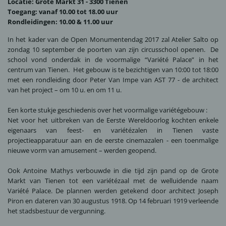
Locatie: Grote Markt 31 - 3300 Tienen
Toegang: vanaf 10.00 tot 18.00 uur
Rondleidingen: 10.00 & 11.00 uur
In het kader van de Open Monumentendag 2017 zal Atelier Salto op
zondag 10 september de poorten van zijn circusschool openen. De
school vond onderdak in de voormalige “Variété Palace” in het
centrum van Tienen. Het gebouw is te bezichtigen van 10:00 tot 18:00
met een rondleiding door Peter Van Impe van AST 77 - de architect
van het project – om 10 u. en om 11 u.
Een korte stukje geschiedenis over het voormalige variétégebouw :
Net voor het uitbreken van de Eerste Wereldoorlog kochten enkele
eigenaars van feest- en variétézalen in Tienen vaste
projectieapparatuur aan en de eerste cinemazalen - een toenmalige
nieuwe vorm van amusement – werden geopend.
Ook Antoine Mathys verbouwde in die tijd zijn pand op de Grote
Markt van Tienen tot een variétézaal met de welluidende naam
Variété Palace. De plannen werden getekend door architect Joseph
Piron en dateren van 30 augustus 1918. Op 14 februari 1919 verleende
het stadsbestuur de vergunning.