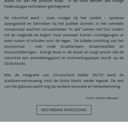
Markt tot aan het podium loopt. In de vloer werden alle nodige
hedendaagse technieken geïntegreerd.
De inkomhal werd - zoals vroeger bij het variété – opnieuw
opengesteld en betrokken bij het publiek domein. In het overdekt
voorportaal wachten circusartiesten “in spé” samen met hun ouders
tot de volgende les begint maar evenzeer komen voorbijgangers er
even rusten of schuilen voor de regen. De ludieke inrichting van het
voorportaal - met oude straatlampen, straatmeubilair en
muurschilderingen - brengt leven in de straat en zorgt ervoor dat de
inkomhal een aantrekkingspool en ontmoetingsplaats wordt op de
Grote Markt.
Met de integratie van Circusschool Atelier SALTO werd de
stadskernvernieuwing rond de Grote Markt verder ingezet. De rest
van het gebouw wacht nog op verdere renovatie en herbestemming.
Foto's
Steven Massart
INSCHRIJVING RONDLEIDING