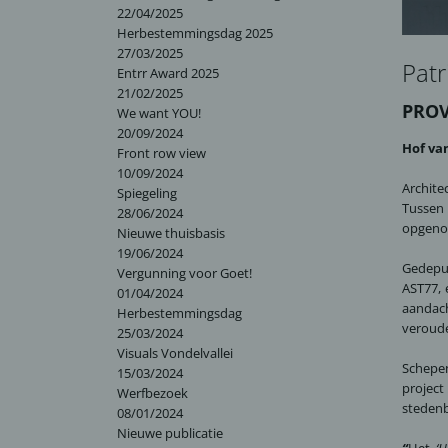
22/04/2025
Herbestemmingsdag 2025
27/03/2025
Pat
Entrr Award 2025
21/02/2025
PROV
We want YOU!
20/09/2024
Hof va
Front row view
10/09/2024
Archite
Spiegeling
Tussen 
28/06/2024
opgenom
Nieuwe thuisbasis
19/06/2024
Gedeput
Vergunning voor Goet!
AST77, 
01/04/2024
aandach
Herbestemmingsdag
veroude
25/03/2024
Visuals Vondelvallei
Schepen
15/03/2024
projec
Werfbezoek
stedenb
08/01/2024
Nieuwe publicatie
“
Het
‘