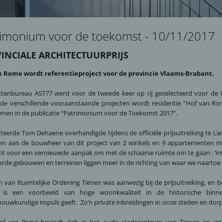
rimonium voor de toekomst - 10/11/2017
INCIALE ARCHITECTUURPRIJS
n Rome wordt referentieproject voor de provincie Vlaams-Brabant.
ctenbureau AST77 werd voor de tweede keer op rij geselecteerd voor de P
de verschillende vooraanstaande projecten wordt residentie “Hof van Ro
en in de publicatie “Patrimonium voor de Toekomst 2017”.
eerde Tom Dehaene overhandigde tijdens de officiële prijsuitreiking te Li
en aan de bouwheer van dit project van 2 winkels en 9 appartementen me
t voor een vernieuwde aanpak om met de schaarse ruimte om te gaan : ‘in
rde gebouwen en terreinen liggen meer in de richting van waar we naartoe
 van Ruimtelijke Ordening Tienen was aanwezig bij de prijsuitreiking, en b
t is een voorbeeld van hoge woonkwaliteit in de historische bin
ouwkundige impuls geeft. Zo’n private inbreidingen in onze steden en dorp
Hof van Rome’
bevindt zich in het oude stadscentrum van Tienen en int