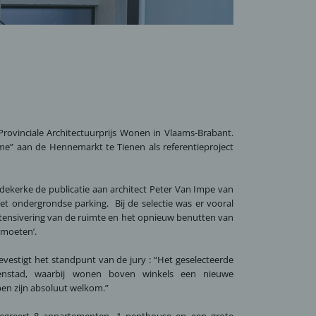
rovinciale Architectuurprijs Wonen in Vlaams-Brabant.
me” aan de Hennemarkt te Tienen als referentieproject
edekerke de publicatie aan architect Peter Van Impe van
t ondergrondse parking. Bij de selectie was er vooral
tensivering van de ruimte en het opnieuw benutten van
 moeten’.
evestigt het standpunt van de jury : “Het geselecteerde
nenstad, waarbij wonen boven winkels een nieuwe
en zijn absoluut welkom.”
egreert 8 appartementen, 1 penthouse en een grote