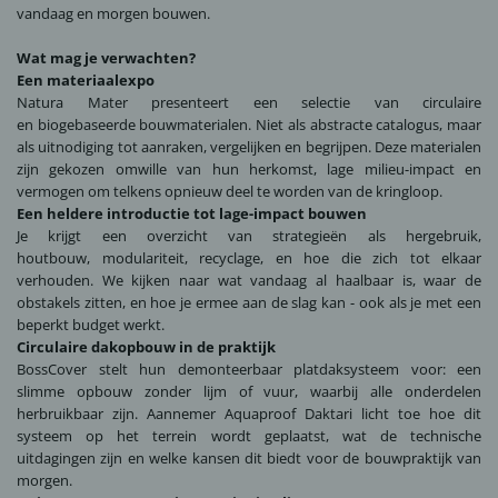
vandaag en morgen bouwen.
Wat mag je verwachten?
Een materiaalexpo
Natura Mater
presenteert een selectie van circulaire
en biogebaseerde bouwmaterialen. Niet als abstracte catalogus, maar
als uitnodiging tot aanraken, vergelijken en begrijpen. Deze materialen
zijn gekozen omwille van hun herkomst, lage milieu-impact en
vermogen om telkens opnieuw deel te worden van de kringloop.
Een heldere introductie tot lage-impact bouwen
Je krijgt een overzicht van strategieën als hergebruik,
houtbouw, modulariteit, recyclage, en hoe die zich tot elkaar
verhouden. We kijken naar wat vandaag al haalbaar is, waar de
obstakels zitten, en hoe je ermee aan de slag kan - ook als je met een
beperkt budget werkt.
Circulaire dakopbouw in de praktijk
BossCover
stelt hun demonteerbaar platdaksysteem voor: een
slimme opbouw zonder lijm of vuur, waarbij alle onderdelen
herbruikbaar zijn. Aannemer
Aquaproof
Daktari licht toe hoe dit
systeem op het terrein wordt geplaatst, wat de technische
uitdagingen zijn en welke kansen dit biedt voor de bouwpraktijk van
morgen.