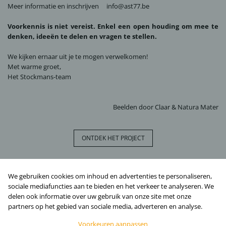
Meer informatie en inschrijven
info@ast77.be
Voorkennis is niet vereist. Enkel een open houding om mee te
denken, ideeën te delen en vragen te stellen.
We kijken ernaar uit je te mogen verwelkomen!
Met warme groet,
Het Stockmans-team
Beelden door
Claar
&
Natura Mater
ONTDEK HET PROJECT
VOLG STOCKMANS TIENEN
We gebruiken cookies om inhoud en advertenties te personaliseren,
sociale mediafuncties aan te bieden en het verkeer te analyseren. We
delen ook informatie over uw gebruik van onze site met onze
partners op het gebied van sociale media, adverteren en analyse.
Voorkeuren aanpassen