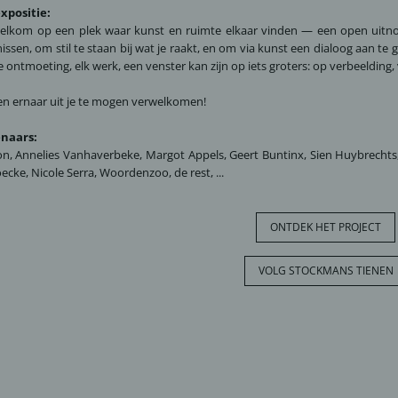
xpositie:
lkom op een plek waar kunst en ruimte elkaar vinden — een open uitnodi
issen, om stil te staan bij wat je raakt, en om via kunst een dialoog aan t
e ontmoeting, elk werk, een venster kan zijn op iets groters: op verbeeldin
en ernaar uit je te mogen verwelkomen!
naars:
on, Annelies Vanhaverbeke, Margot Appels, Geert Buntinx, Sien Huybrechts,
ecke, Nicole Serra, Woordenzoo, de rest, ...
ONTDEK HET PROJECT
VOLG STOCKMANS TIENEN