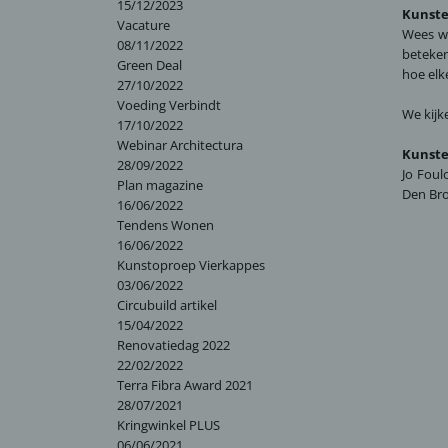
15/12/2023
Kunste
Vacature
Wees we
08/11/2022
beteken
Green Deal
hoe elk
27/10/2022
Voeding Verbindt
We kijk
17/10/2022
Webinar Architectura
Kunste
28/09/2022
Jo Foul
Plan magazine
Den Bro
16/06/2022
Tendens Wonen
16/06/2022
Kunstoproep Vierkappes
03/06/2022
Circubuild artikel
15/04/2022
Renovatiedag 2022
22/02/2022
Terra Fibra Award 2021
28/07/2021
Kringwinkel PLUS
06/06/2021