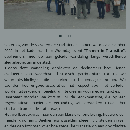
Op vraag van de VVSG en de Stad Tienen namen we op 2 december
2025, in het kader van hun Woondag-event
“
Tienen in Transitie
”
,
deelnemers mee op een geleide wandeling langs verschillende
sleutelprojecten in de stad.
Tijdens deze wandeling ontdekten de deelnemers hoe Tienen
evolueert: van waardevol historisch patrimonium tot nieuwe
woonontwikkelingen die inspelen op hedendaagse noden. We
toonden hoe erfgoedrestauraties met respect voor het verleden
worden uitgevoerd én tegelijk ruimte creëren voor nieuwe functies.
Daarnaast stonden we kort stil bij de
Stockmanssite
, die op een
regeneratieve manier de verbinding wil versterken tussen het
stadscentrum en de stationswijk.
Het werfbezoek was meer dan een klassieke rondleiding: het werd een
meedenkmoment. Deelnemers wisselden ideeën uit, stelden vragen
en deelden inzichten over hoe stedelijke transitie op een doordachte