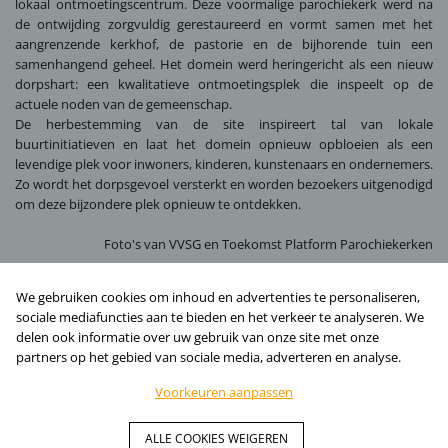
lokaal ontmoetingscentrum. Deze voormalige parochiekerk werd na
de ontwijding zorgvuldig gerestaureerd en vormt samen met het
aangrenzende kerkhof, de pastorie en de bijhorende tuin een
samenhangend geheel. Het domein werd heringericht als een nieuw
dorpshart: een kwalitatieve ontmoetingsplek die inspeelt op de
actuele noden van de gemeenschap.
De herbestemming van de site inspireert tal van lokale
buurtinitiatieven en laat het domein opnieuw opbloeien als een
levendige plek voor inwoners, kinderen, kunstenaars en ondernemers.
Zo wordt het dorpsgevoel versterkt en worden bezoekers uitgenodigd
om deze bijzondere plek opnieuw te ontdekken.
Foto's van
VVSG
en
Toekomst Platform Parochiekerken
MEER INFO
We gebruiken cookies om inhoud en advertenties te personaliseren,
sociale mediafuncties aan te bieden en het verkeer te analyseren. We
delen ook informatie over uw gebruik van onze site met onze
partners op het gebied van sociale media, adverteren en analyse.
Voorkeuren aanpassen
© AST77 | Architecten- en ingenieursbureau | BE 0889.549.188. | Volg
ALLE COOKIES WEIGEREN