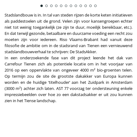
Stadslandbouw is in. In tal van steden rijzen de korte keten initiatieven
als paddestoelen uit de grond. Velen zijn voor kansengroepen echter
niet tot weinig toegankelijk (ze zijn te duur, moeilijk bereikbaar, etc.).
En dat terwijl gezonde, betaalbare en duurzame voeding een recht zou
moeten zijn voor iedereen. Riso Vlaams-Brabant had vanuit deze
filosofie de ambitie om in de stadsrand van Tienen een vernieuwend
stadslandbouwverhaal te schrijven: De StadsAkker.
In een onderzoekende fase van dit project leende het dak van
Carrefour Tienen zich als potentiele locatie om in het voorjaar van
2016 op een oppervlakte van ongeveer 4000 m² bio-groenten telen.
Op termijn zou de site de grootste dakakker van Europa kunnen
worden en de huidige ‘titelhouder’ aan het Zuidpark in Amsterdam
(3000 m²) achter zich laten. AST 77 voorzag ter ondersteuning enkele
impressiebeelden over hoe zo een dakstadsakker er uit zou kunnen
zien in het Tiense landschap.