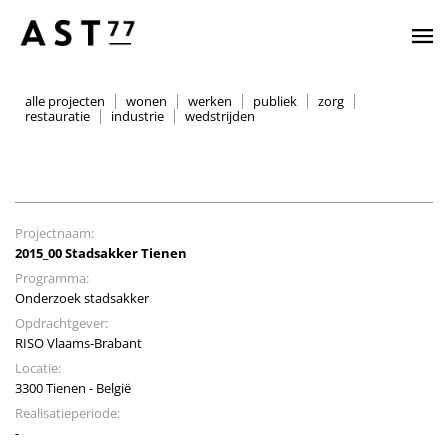
alle projecten
wonen
werken
publiek
zorg
restauratie
industrie
wedstrijden
Projectnaam:
2015_00 Stadsakker Tienen
Programma:
Onderzoek stadsakker
Opdrachtgever:
RISO Vlaams-Brabant
Locatie:
3300 Tienen - België
Realisatieperiode:
-