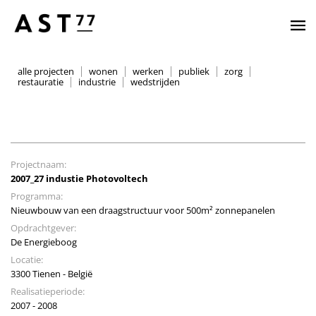
alle projecten
wonen
werken
publiek
zorg
restauratie
industrie
wedstrijden
Projectnaam:
2007_27 industie Photovoltech
Programma:
Nieuwbouw van een draagstructuur voor 500m² zonnepanelen
Opdrachtgever:
De Energieboog
Locatie:
3300 Tienen - België
Realisatieperiode:
2007 - 2008