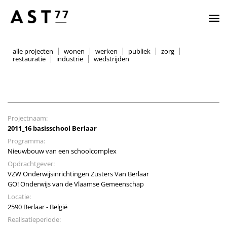
alle projecten
wonen
werken
publiek
zorg
restauratie
industrie
wedstrijden
Projectnaam:
2011_16 basisschool Berlaar
Programma:
Nieuwbouw van een schoolcomplex
Opdrachtgever:
VZW Onderwijsinrichtingen Zusters Van Berlaar
GO! Onderwijs van de Vlaamse Gemeenschap
Locatie:
2590 Berlaar - België
Realisatieperiode: