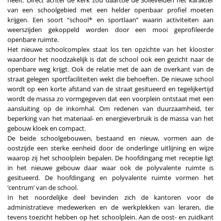
heeft. Direct achter de kerk zou daartoe de Sollevelden het karakter
van een schoolgebied met een helder openbaar profiel moeten
krijgen. Een soort “school* en sportlaan” waarin activiteiten aan
weerszijden gekoppeld worden door een mooi geprofileerde
openbare ruimte.
Het nieuwe schoolcomplex staat los ten opzichte van het klooster
waardoor het noodzakelijk is dat de school ook een gezicht naar de
openbare weg krijgt. Ook de relatie met de aan de overkant van de
straat gelegen sportfaciliteiten wekt die behoeften. De nieuwe school
wordt op een korte afstand van de straat gesitueerd en tegelijkertijd
wordt de massa zo vormgegeven dat een voorplein ontstaat met een
aansluiting op de inkomhal. Om redenen van duurzaamheid, ter
beperking van het materiaal- en energieverbruik is de massa van het
gebouw kloek en compact.
De beide schoolgebouwen, bestaand en nieuw, vormen aan de
oostzijde een sterke eenheid door de onderlinge uitlijning en wijze
waarop zij het schoolplein bepalen. De hoofdingang met receptie ligt
in het nieuwe gebouw daar waar ook de polyvalente ruimte is
gesitueerd. De hoofdingang en polyvalente ruimte vormen het
‘centrum’ van de school.
In het noordelijke deel bevinden zich de kantoren voor de
administratieve medewerken en de werkplekken van leraren, die
tevens toezicht hebben op het schoolplein. Aan de oost- en zuidkant