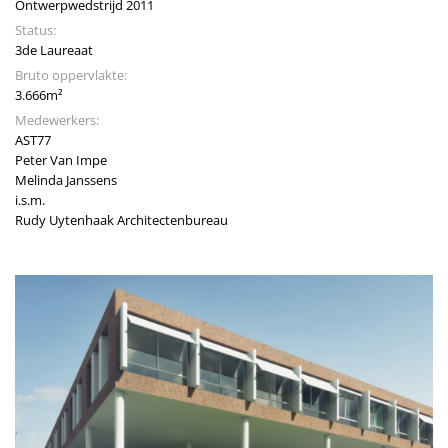
Ontwerpwedstrijd 2011
Status:
3de Laureaat
Bruto oppervlakte:
3.666m²
Medewerkers:
AST77
Peter Van Impe
Melinda Janssens
i.s.m.
Rudy Uytenhaak Architectenbureau