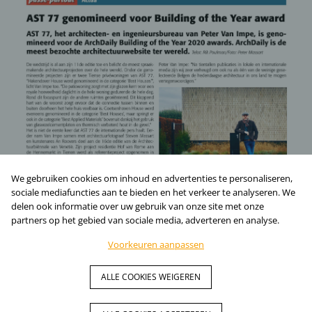
We gebruiken cookies om inhoud en advertenties te personaliseren,
sociale mediafuncties aan te bieden en het verkeer te analyseren. We
delen ook informatie over uw gebruik van onze site met onze
partners op het gebied van sociale media, adverteren en analyse.
Voorkeuren aanpassen
© AST77 | Architecten- en ingenieursbureau | BE 0889.549.188. | Volg
ALLE COOKIES WEIGEREN
ons op