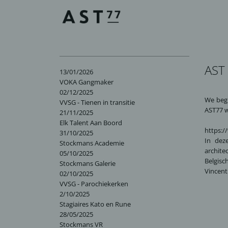
AST 
13/01/2026
VOKA Gangmaker
02/12/2025
We begi
VVSG - Tienen in transitie
AST77 w
21/11/2025
Elk Talent Aan Boord
https:/
31/10/2025
In dez
Stockmans Academie
archite
05/10/2025
Belgisc
Stockmans Galerie
Vincent
02/10/2025
VVSG - Parochiekerken
2/10/2025
Stagiaires Kato en Rune
28/05/2025
Stockmans VR