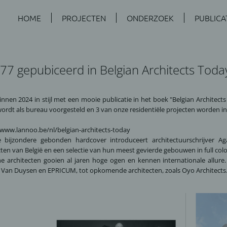
HOME
PROJECTEN
ONDERZOEK
PUBLICA
77 gepubiceerd in Belgian Architects Tod
nnen 2024 in stijl met een mooie publicatie in het boek "Belgian Archite
ordt als bureau voorgesteld en 3 van onze residentiële projecten worden in 
/www.lannoo.be/nl/belgian-architects-today
e bijzondere gebonden hardcover introduceert architectuurschrijver A
cten van België en een selectie van hun meest gevierde gebouwen in full colo
he architecten gooien al jaren hoge ogen en kennen internationale allure.
 Van Duysen en EPRICUM, tot opkomende architecten, zoals Oyo Architects