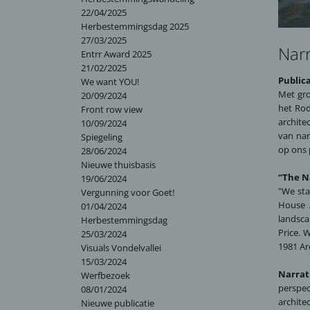
22/04/2025
Herbestemmingsdag 2025
27/03/2025
Narr
Entrr Award 2025
21/02/2025
Publica
We want YOU!
Met gro
20/09/2024
het Ro
Front row view
archite
10/09/2024
van nar
Spiegeling
op ons 
28/06/2024
Nieuwe thuisbasis
“The N
19/06/2024
"We sta
Vergunning voor Goet!
House A
01/04/2024
landsca
Herbestemmingsdag
Price. 
25/03/2024
1981 Ar
Visuals Vondelvallei
15/03/2024
Narrat
Werfbezoek
perspe
08/01/2024
archite
Nieuwe publicatie