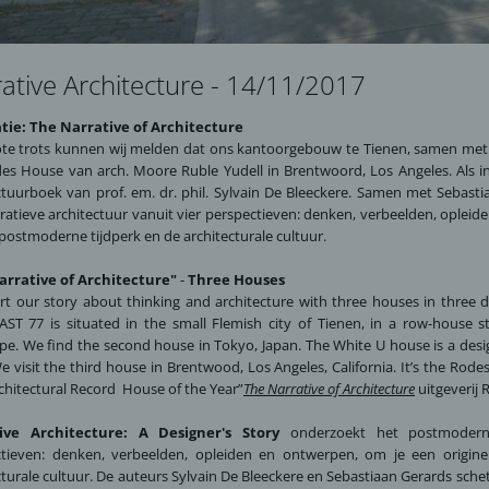
ative Architecture - 14/11/2017
tie: The Narrative of Architecture
te trots kunnen wij melden dat ons kantoorgebouw te Tienen, samen me
des House
van arch.
Moore Ruble Yudell in Brentwoord, Los Angeles. Als i
ctuurboek van prof. em. dr. phil. Sylvain De Bleeckere. Samen met Sebas
ratieve architectuur vanuit vier perspectieven: denken, verbeelden, opleide
postmoderne tijdperk en de architecturale cultuur
.
arrative of Architecture"
-
Three Houses
rt our story about thinking and architecture with three houses in three dif
ST 77 is situated in the small Flemish city of Tienen, in a row-house st
pe. We find the second house in Tokyo, Japan. The White U house is a desi
We visit the third house in Brentwood, Los Angeles, California. It’s the R
chitectural Record House of the Year”
The Narrative of Architecture
uitgeverij
ive Architecture:
A Designer's Story
onderzoekt het postmoderne 
ctieven: denken, verbeelden, opleiden en ontwerpen, om je een origin
cturale cultuur. De auteurs Sylvain De Bleeckere en Sebastiaan Gerards sch