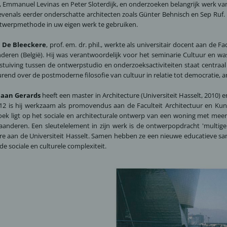
, Emmanuel Levinas en Peter Sloterdijk, en onderzoeken belangrijk werk va
evenals eerder onderschatte architecten zoals Günter Behnisch en Sep Ruf.
twerpmethode in uw eigen werk te gebruiken.
n De Bleeckere
, prof. em. dr. phil., werkte als universitair docent aan de F
nderen (België). Hij was verantwoordelijk voor het seminarie Cultuur en 
stuiving tussen de ontwerpstudio en onderzoeksactiviteiten staat centraal i
rend over de postmoderne filosofie van cultuur in relatie tot democratie, a
iaan Gerards
heeft een master in Architecture (Universiteit Hasselt, 2010) e
12 is hij werkzaam als promovendus aan de Faculteit Architectuur en Kunst
ek ligt op het sociale en architecturale ontwerp van een woning met meer
aanderen. Een sleutelelement in zijn werk is de ontwerpopdracht 'multigen
re aan de Universiteit Hasselt. Samen hebben ze een nieuwe educatieve s
de sociale en culturele complexiteit.