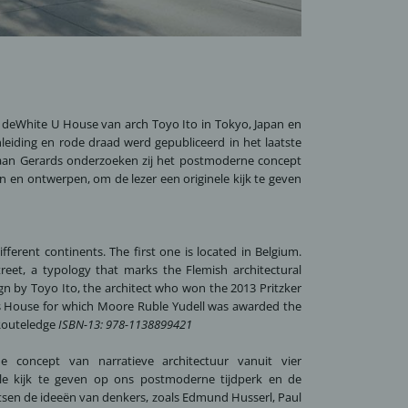
t deWhite U House
van arch Toyo Ito in Tokyo, Japan en
nleiding en rode draad werd gepubliceerd in het
laatste
tiaan Gerards onderzoeken zij het postmoderne concept
n en ontwerpen, om de lezer een originele kijk te geven
ferent continents. The first one is located in Belgium.
reet, a typology that marks the Flemish architectural
gn by Toyo Ito, the architect who won the 2013 Pritzker
odes House for which Moore Ruble Yudell was awarded the
 Routeledge
ISBN-13:
978-1138899421
concept van narratieve architectuur vanuit vier
ele kijk te geven op ons postmoderne tijdperk en de
etsen de ideeën van denkers, zoals Edmund Husserl, Paul